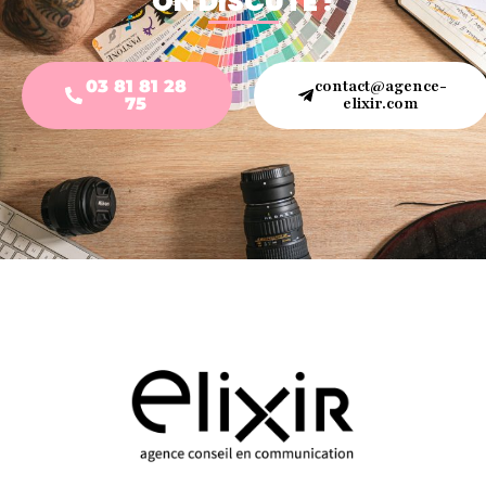
ON DISCUTE !
03 81 81 28
contact@agence-
75
elixir.com