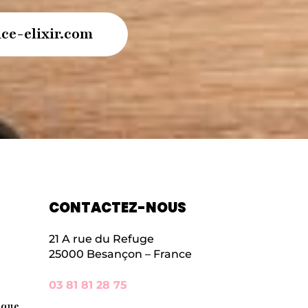
ce-elixir.com
CONTACTEZ-NOUS
21 A rue du Refuge
25000 Besançon – France
03 81 81 28 75
ique