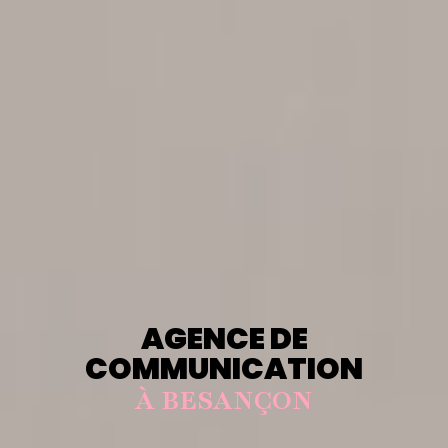
AGENCE DE
COMMUNICATION
À BESANÇON